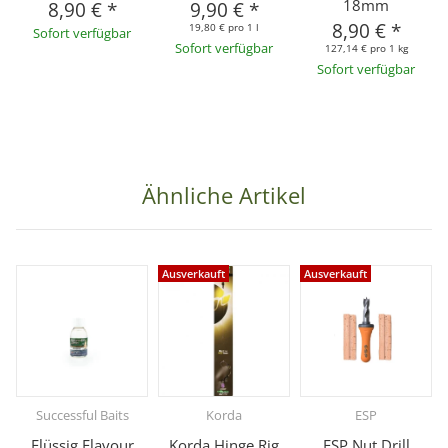
18mm
8,90 €
*
9,90 €
*
8,90 €
*
19,80 € pro 1 l
Sofort verfügbar
Sofort verfügbar
127,14 € pro 1 kg
Sofort verfügbar
Ähnliche Artikel
Ausverkauft
Ausverkauft
Successful Baits
Korda
ESP
Flüssig Flavour
Korda Hinge Rig
ESP Nut Drill