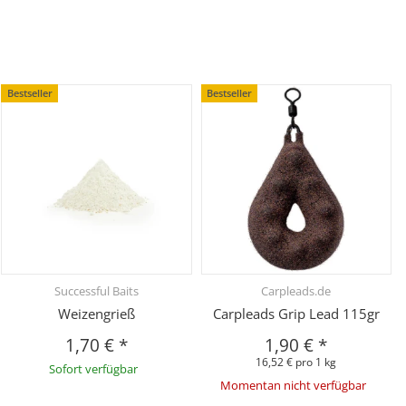
Bestseller
Bestseller
Successful Baits
Carpleads.de
Weizengrieß
Carpleads Grip Lead 115gr
1,70 €
*
1,90 €
*
16,52 € pro 1 kg
Sofort verfügbar
Momentan nicht verfügbar