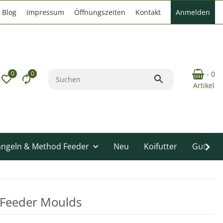
Blog
Impressum
Öffnungszeiten
Kontakt
Anmelden
0
0
- 0
Artikel
angeln & Method Feeder
Neu
Koifutter
Gutsche
 Feeder Moulds