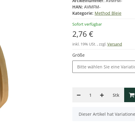
Artikelnummer:
AVMFM-
HAN:
AVMFM-
Kategorie:
Method Bleie
Sofort verfügbar
2,76 €
inkl. 19% USt. , zzgl.
Versand
Größe
Bitte wählen Sie eine Variati
Stk
x
Dieser Artikel hat Variatio