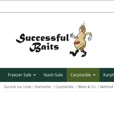
Freezer Sale
Nash-Sale
Carptackle
Karpf
Zurück zur Liste
Startseite
Carptackle
Bleie & Co
Method 