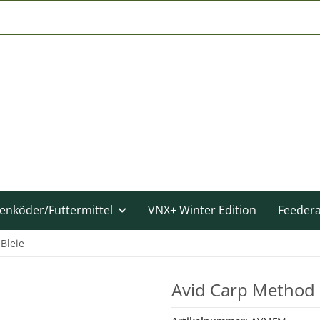
enköder/Futtermittel
VNX+ Winter Edition
Feeder
Bleie
Avid Carp Method