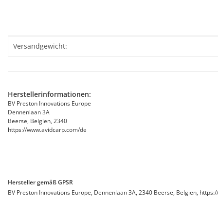
Produkteigenschaft
Wert
Versandgewicht:
Herstellerinformationen:
BV Preston Innovations Europe
Dennenlaan 3A
Beerse, Belgien, 2340
https://www.avidcarp.com/de
Hersteller gemäß GPSR
BV Preston Innovations Europe, Dennenlaan 3A, 2340 Beerse, Belgien, https