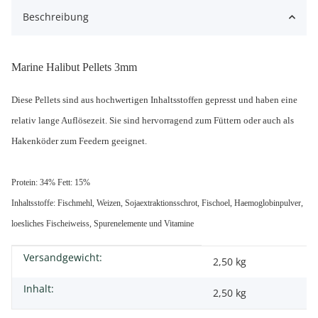
Beschreibung
M
arine Halibut Pellets 3mm
Diese Pellets sind aus hochwertigen Inhaltsstoffen gepresst und haben eine
relativ lange Auflösezeit. Sie sind hervorragend zum Füttern oder auch als
Hakenköder zum Feedern geeignet.
Protein: 34% Fett: 15%
Inhaltsstoffe: Fischmehl, Weizen, Sojaextraktionsschrot, Fischoel, Haemoglobinpulver,
loesliches Fischeiweiss, Spurenelemente und Vitamine
Versandgewicht:
Produkteigenschaft
Wert
2,50 kg
Inhalt:
2,50 kg