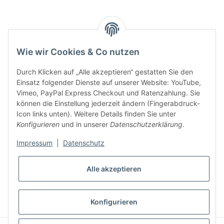
Key:
Wie wir Cookies & Co nutzen
Durch Klicken auf „Alle akzeptieren“ gestatten Sie den
Einsatz folgender Dienste auf unserer Website: YouTube,
Vimeo, PayPal Express Checkout und Ratenzahlung. Sie
können die Einstellung jederzeit ändern (Fingerabdruck-
Gesetzliche Informationen
Icon links unten). Weitere Details finden Sie unter
Konfigurieren
und in unserer
Datenschutzerklärung
.
Impressum
|
Datenschutz
Alle akzeptieren
* Alle Preise inkl. gesetzlicher USt., zzgl.
Versand
VERTRAG WIDERRUFEN
Konfigurieren